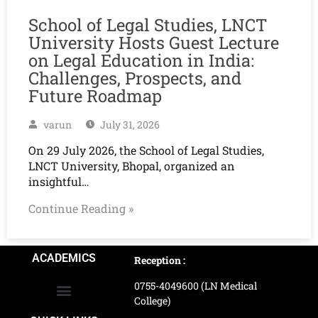
School of Legal Studies, LNCT
University Hosts Guest Lecture
on Legal Education in India:
Challenges, Prospects, and
Future Roadmap
varun
July 31, 2026
On 29 July 2026, the School of Legal Studies,
LNCT University, Bhopal, organized an
insightful…
Continue Reading »
ACADEMICS
Reception :
0755-4049600 (LN Medical
College)
School of Agriculture Science
School of Architecture
School of Commerce & Management
School of Computer, Science & Technology
School of Hotel Management & Tourism
School Of Journalism & Mass Communication
LN Ayurved College & Hospital
School of Legal Studies
LN Paramedical College
Online Admission Process
Online Admission Payment