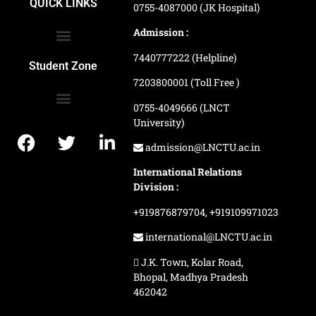
QUICK LINKS
0755-4087000 (JK Hospital)
Admission :
7440777222 (Helpline)
Ranking and Recognition
Biometric Attendance Dashboard
Student Zone
7203800001 (Toll Free )
0755-4049666 (LNCT
University)
Application Procedure
LNCTU Result Updates
admission@LNCTU.ac.in
International Relations
Division :
+919876879704,
+919109971023
international@LNCTU.ac.in
J.K. Town, Kolar Road,
Bhopal, Madhya Pradesh
462042