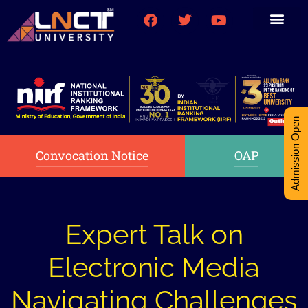
Medical College
Research (PhD)
Int-Student Cell
Admission Open
Convocation Notice
OAP
Expert Talk on
Electronic Media
Navigating Challenges