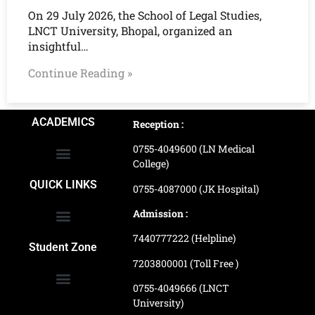
On 29 July 2026, the School of Legal Studies,
LNCT University, Bhopal, organized an
insightful…
Continue Reading »
ACADEMICS
Reception :
0755-4049600 (LN Medical
College)
School of Agriculture Science
School of Architecture
School of Commerce & Management
School of Computer, Science & Technology
School of Hotel Management & Tourism
School Of Journalism & Mass Communication
LN Ayurved College & Hospital
School of Legal Studies
LN Paramedical College
Online Admission Process
Online Admission Payment
QUICK LINKS
0755-4087000 (JK Hospital)
Admission :
7440777222 (Helpline)
Ranking and Recognition
Biometric Attendance Dashboard
Student Zone
7203800001 (Toll Free )
0755-4049666 (LNCT
University)
Application Procedure
LNCTU Result Updates